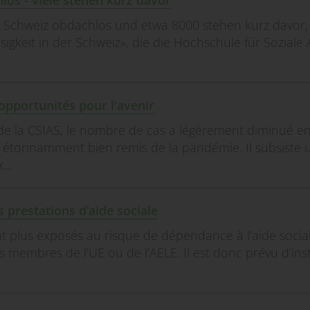
os - viele stehen kurz davor
 Schweiz obdachlos und etwa 8000 stehen kurz davor, 
gkeit in der Schweiz», die die Hochschule für Soziale 
opportunités pour l'avenir
de la CSIAS, le nombre de cas a légèrement diminué e
est étonnamment bien remis de la pandémie. Il subsiste 
x…
s prestations d’aide sociale
ent plus exposés au risque de dépendance à l’aide socia
ts membres de l’UE ou de l’AELE. Il est donc prévu d’ins