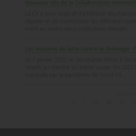
Nouveau site de la Collaboration Interinsti
La CII a pour objectif d’améliorer les chanc
régulier et de coordonner les différents sys
entre au moins deux institutions relevant…
Les mesures de lutte contre le chômage : l
Le 7 janvier 2022, le Secrétariat d'état à l'é
relatifs au marché du travail suisse. En 202
marquée par la pandémie de Covid-19.…
Search r
«
<
79
80
81
8