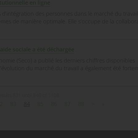
tutionnelle en ligne
es d’intégration des personnes dans le marché du travai
tèmes de manière optimale. Elle s’occupe de la collabor
’aide sociale a été déchargée
conomie (Seco) a publié les derniers chiffres disponibles
1 l’évolution du marché du travail a également été forte
esults 831 until 840 of 1108
2
83
84
85
86
87
88
>
»