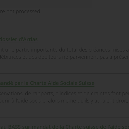
re not processed.
dossier d'Artias
t une partie importante du total des créances mises 
débitrices et des débiteurs ne parviennent pas à prése
mandé par la Charte Aide Sociale Suisse
rvations, de rapports, d’indices et de craintes font p
rir à l’aide sociale, alors même qu’ils y auraient droit,
eau BASS sur mandat de la Charte suisse de l'aide soc