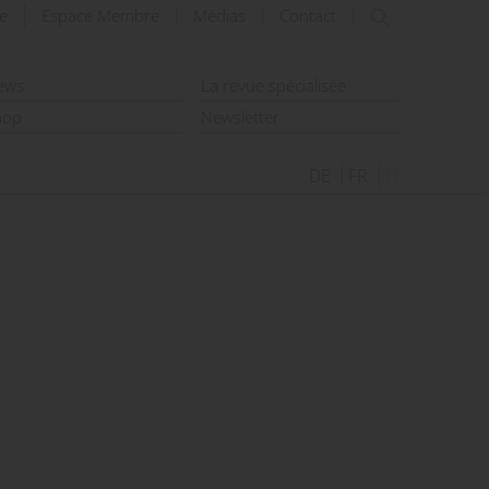
e
Espace Membre
Médias
Contact
rechercher
ews
La revue spécialisée
hop
Newsletter
DE
FR
IT