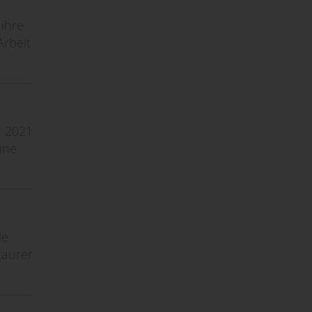
ihre
Arbeit
n 2021
une
le
taurer