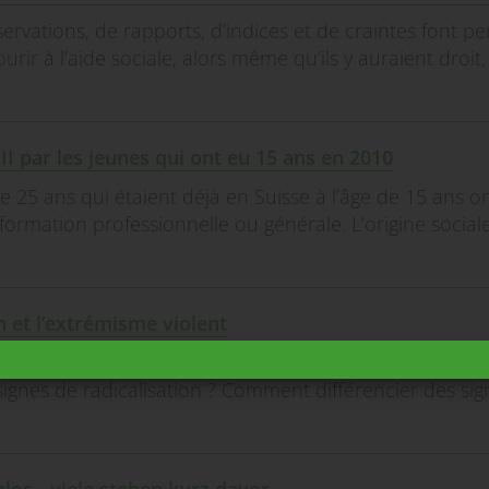
rvations, de rapports, d’indices et de craintes font p
rir à l’aide sociale, alors même qu’ils y auraient droit,
II par les jeunes qui ont eu 15 ans en 2010
 25 ans qui étaient déjà en Suisse à l’âge de 15 ans o
formation professionnelle ou générale. L’origine sociale
on et l’extrémisme violent
nt avec des adolescents et des jeunes adultes s’ils
nes de radicalisation ? Comment différencier des sig