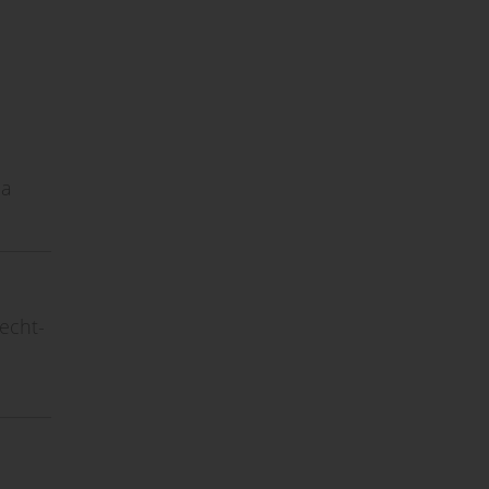
la
echt-