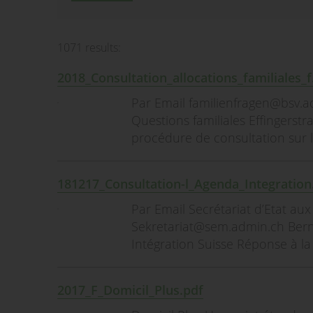
1071 results:
2018_Consultation_allocations_familiales_f
Par Email familienfragen@bsv.ad
Questions familiales Effingerst
procédure de consultation sur la
181217_Consultation-l_Agenda_Integration
Par Email Secrétariat d’Etat a
Sekretariat@sem.admin.ch Bern
Intégration Suisse Réponse à la
2017_F_Domicil_Plus.pdf