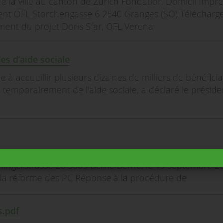
de la ville au canton de Zurich Fondation Domicil Imp
ment OFL Storchengasse 6 2540 Granges (SO) Téléchar
nt du projet Doris Sfar, OFL Verena
s d’aide sociale
e à accueillir plusieurs dizaines de milliers de bénéficia
emporairement de l'aide sociale, a déclaré le préside
ssurances sociales Secteur prestations AVS/APG/PC
ffingerstrasse 20 3003 Berne Berne, le 19 septembre 2
à la réforme des PC Réponse à la procédure de
s.pdf