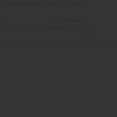
e
Espace Membre
Médias
Contact
rechercher
ews
La revue spécialisée
hop
Newsletter
DE
FR
IT