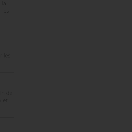
 la
 les
r les
oin de
x et