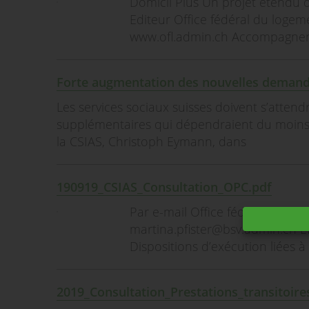
Domicil Plus Un projet étendu 
Editeur Office fédéral du loge
www.ofl.admin.ch Accompagneme
Forte augmentation des nouvelles demande
Les services sociaux suisses doivent s’attendr
supplémentaires qui dépendraient du moins t
la CSIAS, Christoph Eymann, dans
190919_CSIAS_Consultation_OPC.pdf
Par e-mail Office fédéral des a
martina.pfister@bsv.admin.ch E
Dispositions d’exécution liées 
2019_Consultation_Prestations_transitoire