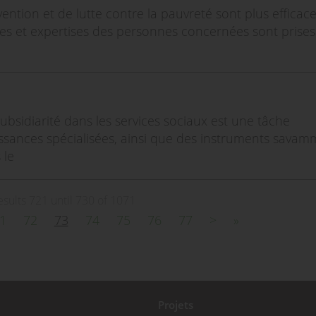
ention et de lutte contre la pauvreté sont plus efficac
ées et expertises des personnes concernées sont prises
ubsidiarité dans les services sociaux est une tâche
ssances spécialisées, ainsi que des instruments sava
 le
esults 721 until 730 of 1071
1
72
73
74
75
76
77
>
»
Projets