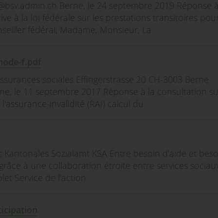
h@bsv.admin.ch Berne, le 24 septembre 2019 Réponse à
e à la loi fédérale sur les prestations transitoires pour
eiller fédéral, Madame, Monsieur, La
ode-f.pdf
 assurances sociales Effingerstrasse 20 CH-3003 Berne
ne, le 11 septembre 2017 Réponse à la consultation su
'assurance-invalidité (RAI) calcul du
oc Kantonales Sozialamt KSA Entre besoin d’aide et bes
 grâce à une collaboration étroite entre services sociau
olet Service de l’action
ticipation